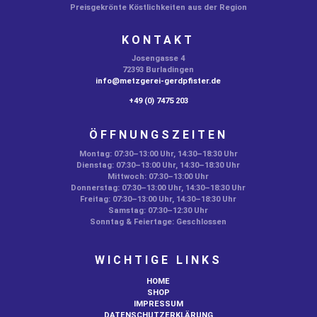
Preisgekrönte Köstlichkeiten aus der Region
KONTAKT
Josengasse 4
72393 Burladingen
info@metzgerei-gerdpfister.de
+49 (0) 7475 203
ÖFFNUNGSZEITEN
Montag:
07:30–13:00 Uhr,
14:30–18:30 Uhr
Dienstag:
07:30–13:00 Uhr,
14:30–18:30 Uhr
Mittwoch: 07:30–13:00 Uhr
Donnerstag:
07:30–13:00 Uhr,
14:30–18:30 Uhr
Freitag:
07:30–13:00 Uhr,
14:30–18:30 Uhr
Samstag: 07:30–12:30 Uhr
Sonntag & Feiertage: Geschlossen
WICHTIGE LINKS
HOME
SHOP
IMPRESSUM
DATENSCHUTZERKLÄRUNG